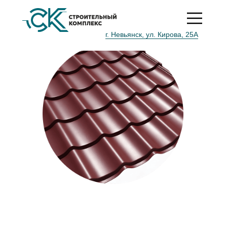
*
Срок действия акции до 25 февраля 2025 г.
г. Невьянск, ул. Кирова, 25А
Металлочерепица Монтерра
2
от 495 руб/м