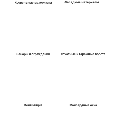
Фасадные материалы
Кровельные материалы
*
Срок действия акции до 25 февраля 2025 г.
подробнее
Заборы и ограждения
Откатные и гаражные ворота
Комплекты для откатных ворот
Вентиляция
Мансардные окна
от 17 990 руб