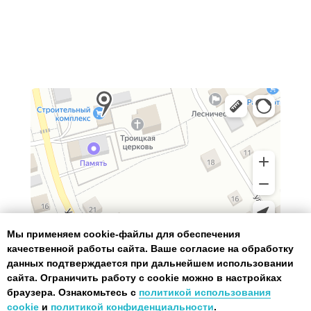
Вся представленная на сайте информация носит
информационный характер и ни при каких условиях
не является публичной офертой, определяемой
положениями Статьи 437(2) Гражданского кодекса РФ
Мы применяем cookie-файлы для обеспечения
качественной работы сайта. Ваше согласие на обработку
данных подтверждается при дальнейшем использовании
сайта. Ограничить работу с cookie можно в настройках
браузера. Ознакомьтесь с
политикой использования
cookie
и
политикой конфиденциальности
.
Сделано с «Крыльями»