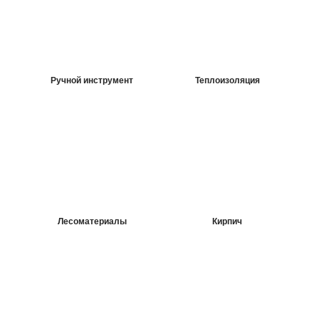
Срок действия акции до 25 февраля 2025 г.
подробнее
Ручной инструмент
Теплоизоляция
Лесоматериалы
Кирпич
Фасадные панели
от 580 руб