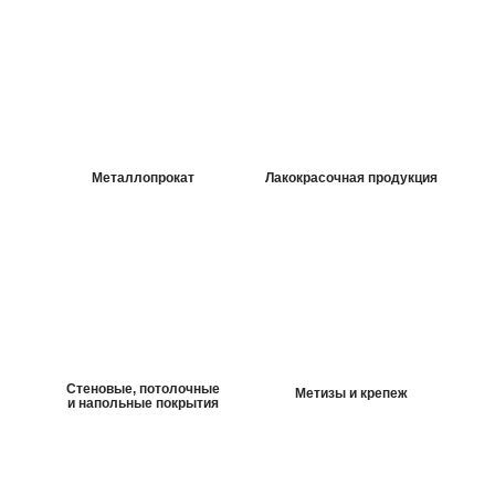
*
Срок действия акции до 25 февраля 2025 г.
подробнее
Металлопрокат
Лакокрасочная продукция
Стеновые, потолочные
Метизы и крепеж
и напольные покрытия
Арматура 10
60 руб/п.м
*