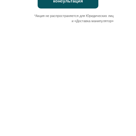
консультация
*Акция не распространяется для Юридических лиц
и «Доставка манипулятор»
Контакты:
г. Невьянск, ул. Кирова, 25А
пн-сб: 9:00 - 19:00
вс: 9:00 - 16:00
+7 90 90 065 065
+7 982 689 64 59
nkk3@yandex.ru
termodomural@yandex.ru