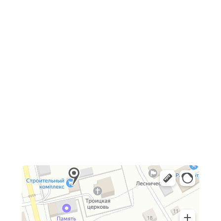
Согласие на обработку персональных данных
Согласие на получение рекламно-информационной
рассылки
ИП Пискунов Евгений Дмитриевич
ИНН 662104716936
ОГРНИП 322665800060091
Юридический адрес: 624191, Свердловская область,
г. Невьянск, ул. Малышева, 20−37
Вся представленная на сайте информация носит
информационный характер и ни при каких условиях
не является публичной офертой, определяемой
положениями Статьи 437(2) Гражданского кодекса РФ